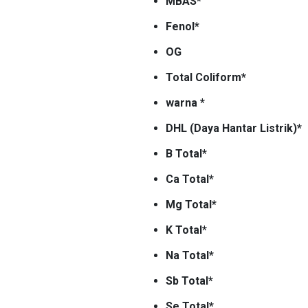
MBAS*
Fenol*
OG
Total Coliform*
warna *
DHL (Daya Hantar Listrik)*
B Total*
Ca Total*
Mg Total*
K Total*
Na Total*
Sb Total*
Se Total*