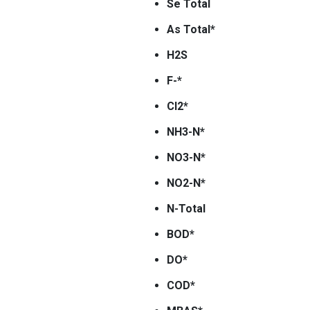
Se Total
As Total*
H2S
F-*
Cl2*
NH3-N*
NO3-N*
NO2-N*
N-Total
BOD*
DO*
COD*