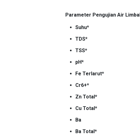
Parameter Pengujian Air Limbah
Suhu*
TDS*
TSS*
pH*
Fe Terlarut*
Cr6+*
Zn Total*
Cu Total*
Ba
Ba Total*