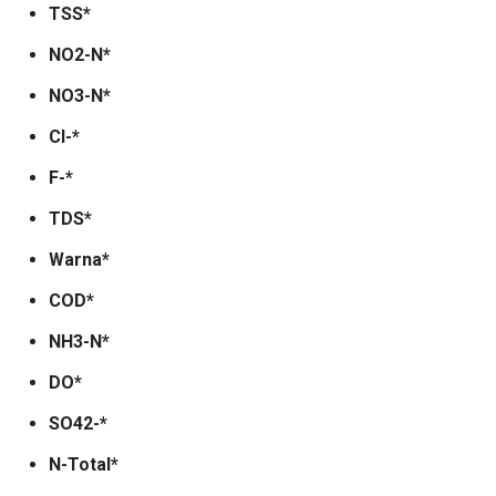
TSS*
NO2-N*
NO3-N*
Cl-*
F-*
TDS*
Warna*
COD*
NH3-N*
DO*
SO42-*
N-Total*