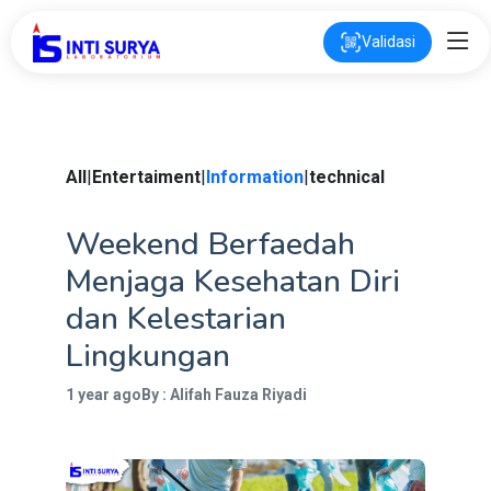
Validasi
All
|
Entertaiment
|
Information
|
technical
Weekend Berfaedah
Menjaga Kesehatan Diri
dan Kelestarian
Lingkungan
1 year ago
By : Alifah Fauza Riyadi