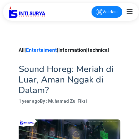
Validasi
All
|
Entertaiment
|
Information
|
technical
Sound Horeg: Meriah di
Luar, Aman Nggak di
Dalam?
1 year ago
By : Muhamad Zul Fikri