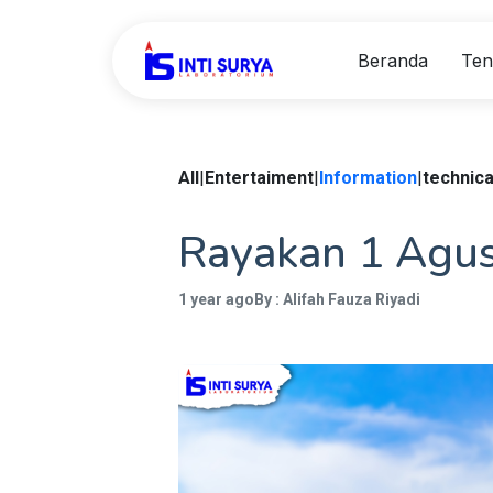
Beranda
Ten
All
|
Entertaiment
|
Information
|
technica
Rayakan 1 Agus
1 year ago
By : Alifah Fauza Riyadi