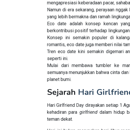
mengapresiasi keberadaan pacar, sahab
Namun
di
era
sekarang
,
perayaan
nggak h
yang lebih bermakna dan ramah lingkunga
Eco
date
adalah konsep kencan ya
berkontribusi positif
terhadap
lingkungan
Konsep ini semakin populer di kalang
romantis, eco date juga memberi nilai
ta
Tren
eco
date kini semakin digemari a
seperti ini.
Mulai dari membawa tumbler ke ma
semuanya menunjukkan bahwa cinta dan 
planet bumi.
Sejarah
Hari Girlfrie
Hari Girlfriend Day dirayakan setiap 1
kehadiran para
girlfriend
dalam hidup ba
teman dekat.