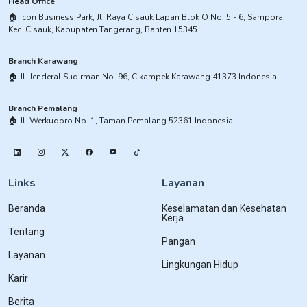
Head Office
​🏠︎ Icon Business Park, Jl. Raya Cisauk Lapan Blok O No. 5 - 6, Sampora,
Kec. Cisauk, Kabupaten Tangerang, Banten 15345​
Branch Karawang
🏠︎ ​Jl. Jenderal Sudirman No. 96, Cikampek Karawang 41373 Indonesia
Branch Pemalang
​🏠︎ Jl. Werkudoro No. 1, Taman Pemalang 52361 Indonesia
Links
Layanan
Beranda
Keselamatan dan Kesehatan
Kerja
Tentang
Pangan
Layanan
Lingkungan Hidup
Karir
Berita