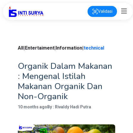
Validasi
All
|
Entertaiment
|
Information
|
technical
Organik Dalam Makanan
: Mengenal Istilah
Makanan Organik Dan
Non-Organik
10 months ago
By : Rivaldy Hadi Putra