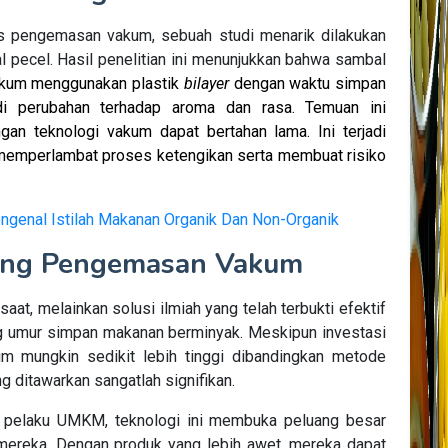
s pengemasan vakum, sebuah studi menarik dilakukan
 pecel. Hasil penelitian ini menunjukkan bahwa sambal
akum menggunakan plastik
bilayer
dengan waktu simpan
adi perubahan terhadap aroma dan rasa. Temuan ini
n teknologi vakum dapat bertahan lama. Ini terjadi
memperlambat proses ketengikan serta membuat risiko
ngenal Istilah Makanan Organik Dan Non-Organik
jang Pengemasan Vakum
t, melainkan solusi ilmiah yang telah terbukti efektif
 umur simpan makanan berminyak. Meskipun investasi
m mungkin sedikit lebih tinggi dibandingkan metode
g ditawarkan sangatlah signifikan.
 pelaku UMKM, teknologi ini membuka peluang besar
mereka. Dengan produk yang lebih awet, mereka dapat