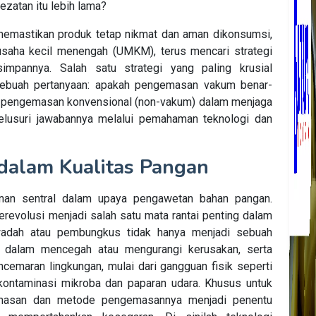
zatan itu lebih lama?
memastikan produk tetap nikmat dan aman dikonsumsi,
 usaha kecil menengah (UMKM), terus mencari strategi
mpannya. Salah satu strategi yang paling krusial
sebuah pertanyaan: apakah pengemasan vakum benar-
e pengemasan konvensional (non-vakum) dalam menjaga
telusuri jawabannya melalui pemahaman teknologi dan
dalam Kualitas Pangan
n sentral dalam upaya pengawetan bahan pangan.
revolusi menjadi salah satu mata rantai penting dalam
 wadah atau pembungkus tidak hanya menjadi sebuah
al dalam mencegah atau mengurangi kerusakan, serta
cemaran lingkungan, mulai dari gangguan fisik seperti
 kontaminasi mikroba dan paparan udara. Khusus untuk
kemasan dan metode pengemasannya menjadi penentu