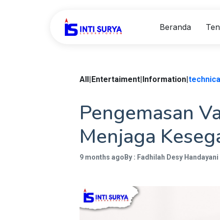
Beranda
Ten
All
|
Entertaiment
|
Information
|
technica
Pengemasan Vak
Menjaga Keseg
9 months ago
By : Fadhilah Desy Handayani