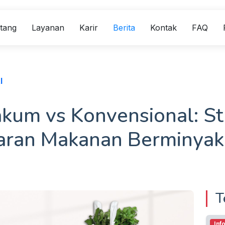
tang
Layanan
Karir
Berita
Kontak
FAQ
l
um vs Konvensional: Stra
aran Makanan Berminyak
T
Inf