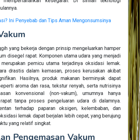
mempertahankan kesegaran. Di sinilah teknologi
ulannya.
Basi? Ini Penyebab dan Tips Aman Mengonsumsinya
 Vakum
ih yang bekerja dengan prinsip mengeluarkan hamper
lum disegel rapat. Komponen utama udara yang menjadi
 merupakan pemicu utama terjadinya oksidasi lemak.
ra drastis dalam kemasan, proses kerusakan akibat
gnifikan. Hasilnya, produk makanan berminyak dapat
perti aroma dan rasa, tekstur renyah, serta nutrisinya
masan konvensional (non-vakum), umumnya hanya
rapat tanpa proses pengeluaran udara di dalamnya.
entan terhadap paparan oksigen, kelembaban, dan
ksidasi lemak dapat berjalan lebih cepat, yang berujung
tu yang relatif singkat.
ulan Pengemasan Vakum