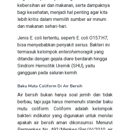
kebersihan air dan makanan, serta dampaknya
bagi kesehatan, menjadi hal penting agar kita
lebih kritis dalam memilih sumber air minum
dan makanan sehari-hari.
Jenis E. coli tertentu, seperti E. coli O157:H7,
bisa menyebabkan penyakit serius. Bakteri ini
termasuk kelompok
enterohemoragik
yang
ditandai dengan gejala diare berdarah hingga
Sindrom Hemolitik Uremik (SHU), yaitu
gangguan pada saluran kemih.
Baku Mutu Coliform Di Air Bersih
Air bersih bukan hanya soal jernih dan tidak
berbau, tapi juga harus memenuhi standar baku
mutu coliform. Coliform adalah kelompok
bakteri indikator yang digunakan untuk menilai
apakah air bersih aman dikonsumsi. Menurut
Permenkes No. 492/Menkes/Per/IV/2010, air