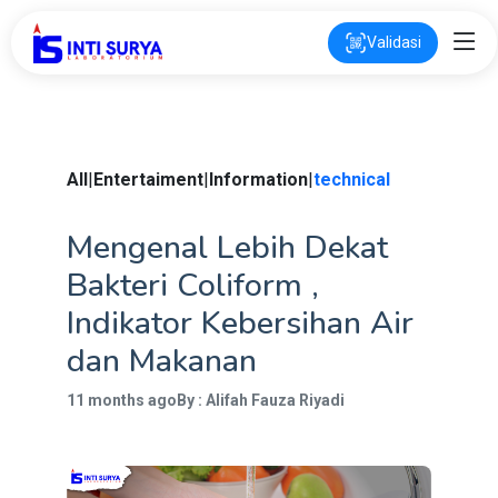
Validasi
All
|
Entertaiment
|
Information
|
technical
Mengenal Lebih Dekat
Bakteri Coliform ,
Indikator Kebersihan Air
dan Makanan
11 months ago
By : Alifah Fauza Riyadi