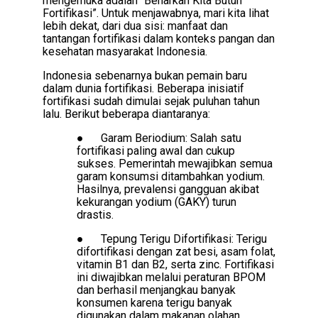
mengemuka adalah “Benarkah Kita Butuh
Fortifikasi”. Untuk menjawabnya, mari kita lihat
lebih dekat, dari dua sisi: manfaat dan
tantangan fortifikasi dalam konteks pangan dan
kesehatan masyarakat Indonesia.
Indonesia sebenarnya bukan pemain baru
dalam dunia fortifikasi. Beberapa inisiatif
fortifikasi sudah dimulai sejak puluhan tahun
lalu. Berikut beberapa diantaranya:
●
Garam Beriodium: Salah satu
fortifikasi paling awal dan cukup
sukses. Pemerintah mewajibkan semua
garam konsumsi ditambahkan yodium.
Hasilnya, prevalensi gangguan akibat
kekurangan yodium (GAKY) turun
drastis.
●
Tepung Terigu Difortifikasi: Terigu
difortifikasi dengan zat besi, asam folat,
vitamin B1 dan B2, serta zinc. Fortifikasi
ini diwajibkan melalui peraturan BPOM
dan berhasil menjangkau banyak
konsumen karena terigu banyak
digunakan dalam makanan olahan.