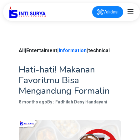
Validasi
All
|
Entertaiment
|
Information
|
technical
Hati-hati! Makanan
Favoritmu Bisa
Mengandung Formalin
8 months ago
By : Fadhilah Desy Handayani