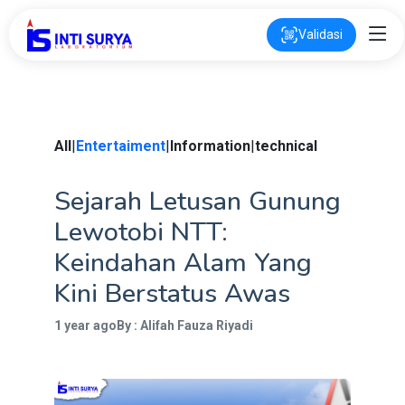
Validasi
All
|
Entertaiment
|
Information
|
technical
Sejarah Letusan Gunung
Lewotobi NTT:
Keindahan Alam Yang
Kini Berstatus Awas
1 year ago
By : Alifah Fauza Riyadi