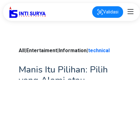
Validasi
All
|
Entertaiment
|
Information
|
technical
Manis Itu Pilihan: Pilih
yang Alami atau
Sintetik?
1 year ago
By : Alifah Fauza Riyadi