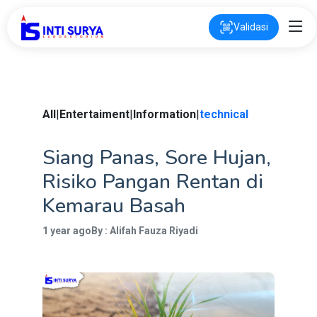
Validasi
All
|
Entertaiment
|
Information
|
technical
Siang Panas, Sore Hujan,
Risiko Pangan Rentan di
Kemarau Basah
1 year ago
By : Alifah Fauza Riyadi