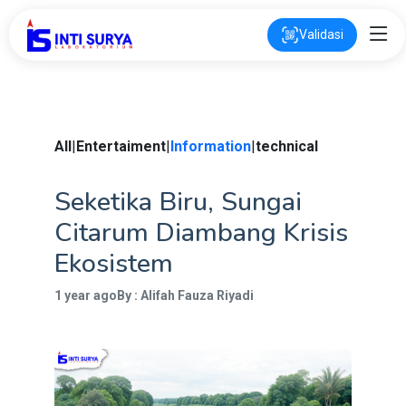
Validasi
All
|
Entertaiment
|
Information
|
technical
Seketika Biru, Sungai
Citarum Diambang Krisis
Ekosistem
1 year ago
By : Alifah Fauza Riyadi