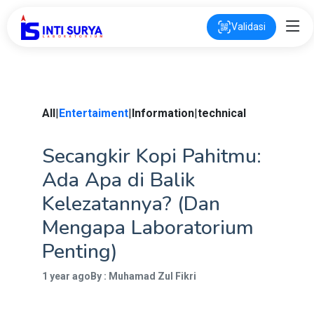
Validasi
All
|
Entertaiment
|
Information
|
technical
Secangkir Kopi Pahitmu:
Ada Apa di Balik
Kelezatannya? (Dan
Mengapa Laboratorium
Penting)
1 year ago
By : Muhamad Zul Fikri