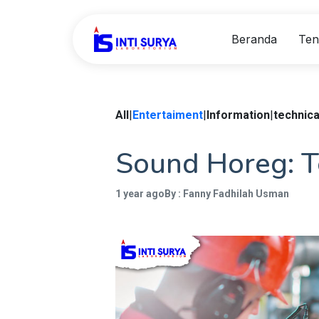
Beranda
Ten
All
|
Entertaiment
|
Information
|
technica
Sound Horeg: T
1 year ago
By : Fanny Fadhilah Usman