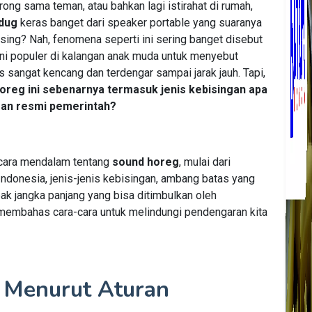
rong sama teman, atau bahkan lagi istirahat di rumah,
edug
keras banget dari speaker portable yang suaranya
desing? Nah, fenomena seperti ini sering banget disebut
 ini populer di kalangan anak muda untuk menyebut
angat kencang dan terdengar sampai jarak jauh. Tapi,
oreg ini sebenarnya termasuk jenis kebisingan apa
uran resmi pemerintah?
ecara mendalam tentang
sound horeg
, mulai dari
 Indonesia, jenis-jenis kebisingan, ambang batas yang
ak jangka panjang yang bisa ditimbulkan oleh
an membahas cara-cara untuk melindungi pendengaran kita
n Menurut Aturan