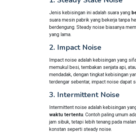
1. Steady State Noise
Jenis kebisingan ini adalah suara yang
b
suara mesin pabrik yang bekerja tanpa hen
berdengung. Steady noise biasanya memil
yang lama.
2. Impact Noise
Impact noise adalah kebisingan yang sif
memukul besi, tembakan senjata api, atau
mendadak, dengan tingkat kebisingan yan
terdengar sebentar, impact noise dapat 
3. Intermittent Noise
Intermittent noise adalah kebisingan ya
waktu tertentu
. Contoh paling umum ada
jam sibuk, tetapi lebih tenang pada malam 
konstan seperti steady noise.