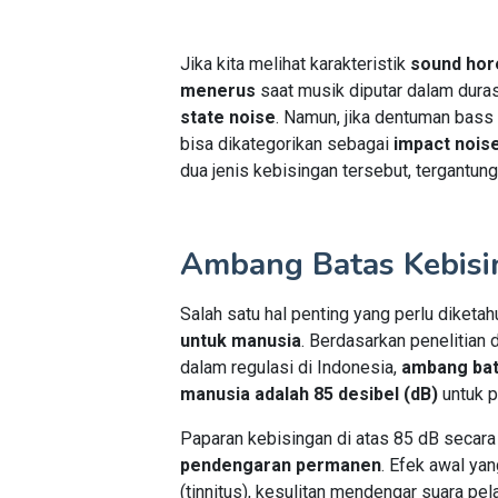
Jika kita melihat karakteristik
sound hor
menerus
saat musik diputar dalam duras
state noise
. Namun, jika dentuman bass
bisa dikategorikan sebagai
impact nois
dua jenis kebisingan tersebut, tergantun
Ambang Batas Kebisi
Salah satu hal penting yang perlu diketah
untuk manusia
. Berdasarkan penelitian 
dalam regulasi di Indonesia,
ambang bata
manusia adalah 85 desibel (dB)
untuk p
Paparan kebisingan di atas 85 dB seca
pendengaran permanen
. Efek awal ya
(tinnitus), kesulitan mendengar suara pe