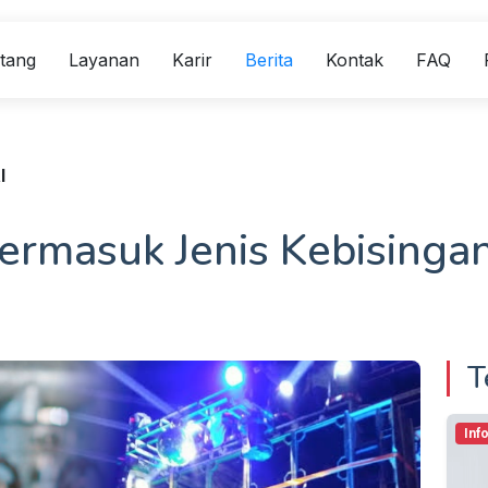
tang
Layanan
Karir
Berita
Kontak
FAQ
l
ermasuk Jenis Kebisinga
T
Inf