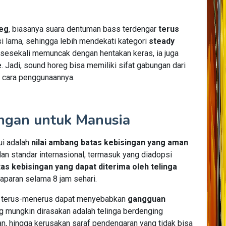
eg
, biasanya suara dentuman bass terdengar
terus
i lama, sehingga lebih mendekati kategori
steady
 sesekali memuncak dengan hentakan keras, ia juga
e
. Jadi, sound horeg bisa memiliki sifat gabungan dari
g cara penggunaannya.
ngan untuk Manusia
ui adalah
nilai ambang batas kebisingan yang aman
dan standar internasional, termasuk yang diadopsi
s kebisingan yang dapat diterima oleh telinga
aparan selama 8 jam sehari.
ra terus-menerus dapat menyebabkan
gangguan
ng mungkin dirasakan adalah telinga berdenging
lan, hingga kerusakan saraf pendengaran yang tidak bisa