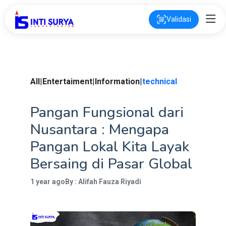
Validasi
All
|
Entertaiment
|
Information
|
technical
Pangan Fungsional dari
Nusantara : Mengapa
Pangan Lokal Kita Layak
Bersaing di Pasar Global
1 year ago
By : Alifah Fauza Riyadi